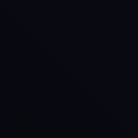
obre a
SEO
Serviços
Portfólio
Blog
nnsite
Analyzer