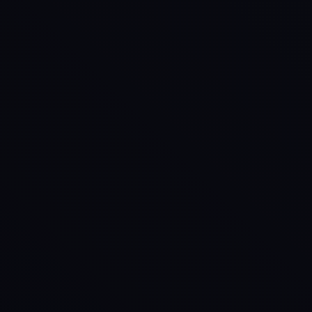
S
Home
I