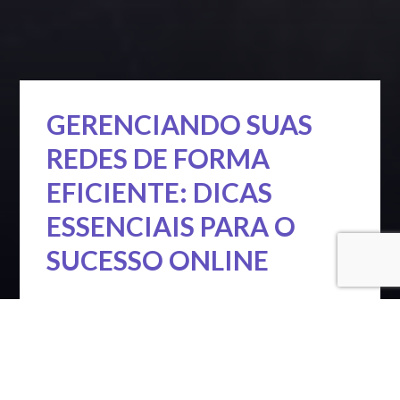
GERENCIANDO SUAS
REDES DE FORMA
EFICIENTE: DICAS
ESSENCIAIS PARA O
SUCESSO ONLINE
No mundo digital acelerado de hoje, onde as redes
sociais desempenham um papel crucial na
construção de marcas pessoais e comerciais, o
gerenciamento eficiente das redes é essencial
para o sucesso online. Desde pequenas empresas