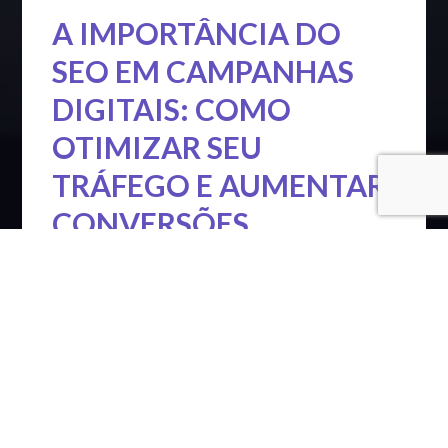
A IMPORTÂNCIA DO
SEO EM CAMPANHAS
DIGITAIS: COMO
OTIMIZAR SEU
TRÁFEGO E AUMENTAR
CONVERSÕES
O SEO (Search Engine Optimization) é uma das
principais estratégias para aumentar a visibilidade
do seu negócio online. Mas, você sabe como ele
realmente afeta suas campanhas digitais?
Entender o impacto do SEO é essencial para
melhorar o tráfego e maximizar as conversões,
garantindo que seu investimento em marketing