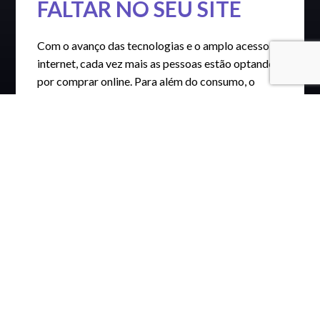
FALTAR NO SEU SITE
Com o avanço das tecnologias e o amplo acesso à
internet, cada vez mais as pessoas estão optando
por comprar online. Para além do consumo, o
mundo cada vez mais conectado permite que os
usuários desfrutem de experiências inteiras, sem
sair da frente do celular.